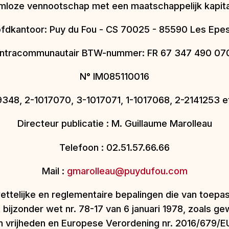
loze vennootschap met een maatschappelijk kapit
fdkantoor: Puy du Fou - CS 70025 - 85590 Les Epe
Intracommunautair BTW-nummer: FR 67 347 490 07
N° IM085110016
019348, 2-1017070, 3-1017071, 1-1017068, 2-2141253
Directeur publicatie : M. Guillaume Marolleau
Telefoon : 02.51.57.66.66
Mail :
gmarolleau@puydufou.com
telijke en reglementaire bepalingen die van toepas
bijzonder wet nr. 78-17 van 6 januari 1978, zoals gew
vrijheden en Europese Verordening nr. 2016/679/EU v